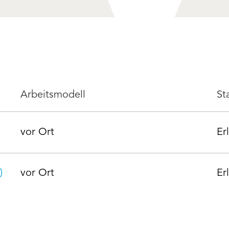
Arbeitsmodell
St
vor Ort
Er
)
vor Ort
Er